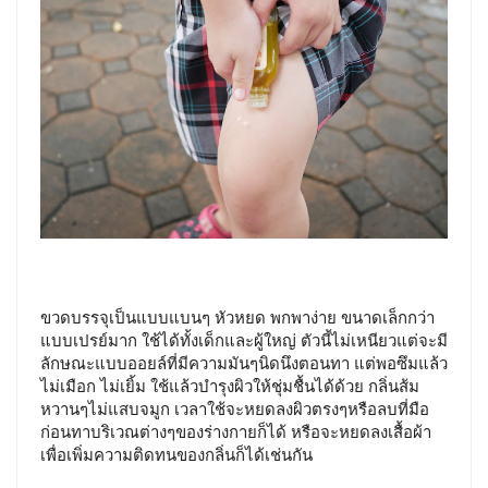
ขวดบรรจุเป็นแบบแบนๆ หัวหยด พกพาง่าย ขนาดเล็กกว่า
แบบเปรย์มาก ใช้ได้ทั้งเด็กและผู้ใหญ่ ตัวนี้ไม่เหนียวแต่จะมี
ลักษณะแบบออยล์ที่มีความมันๆนิดนึงตอนทา แต่พอซึมแล้ว
ไม่เมือก ไม่เยิ้ม ใช้แล้วบำรุงผิวให้ชุ่มชื้นได้ด้วย กลิ่นส้ม
หวานๆไม่แสบจมูก เวลาใช้จะหยดลงผิวตรงๆหรือลบที่มือ
ก่อนทาบริเวณต่างๆของร่างกายก็ได้ หรือจะหยดลงเสื้อผ้า
เพื่อเพิ่มความติดทนของกลิ่นก็ได้เช่นกัน