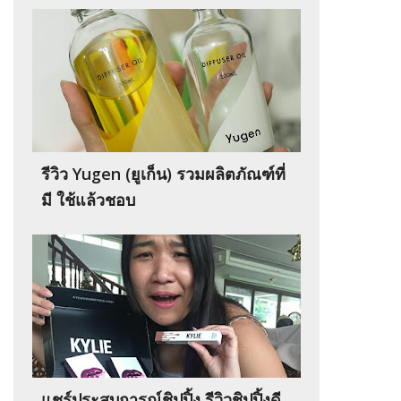
รีวิว Yugen (ยูเก็น) รวมผลิตภัณฑ์ที่
มี ใช้แล้วชอบ
แชร์ประสบการณ์ชิปปิ้ง รีวิวชิปปิ้งดี