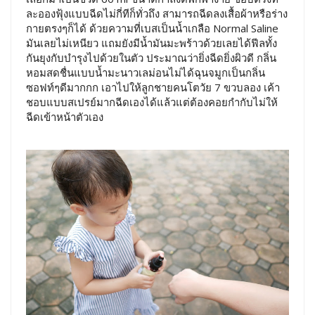
ละอองฟุ้งแบบฉีดไม่กี่ทีก็ทั่วถึง สามารถฉีดลงเสื้อผ้าหรือร่าง
กายตรงๆก็ได้ ด้วยความที่เบสเป็นน้ำเกลือ Normal Saline
มันเลยไม่เหนียว แถมยังมีน้ำมันมะพร้าวด้วยเลยได้ฟีลทั้ง
กันยุงกับบำรุงไปด้วยในตัว ประมาณว่ายิ่งฉีดยิ่งผิวดี กลิ่น
หอมสดชื่นแบบน้ำมะนาวเลม่อนไม่ได้ฉุนจมูกเป็นกลิ่น
ซอฟท์ๆดีมากกก เอาไปให้ลูกชายคนโตวัย 7 ขวบลอง เค้า
ชอบแบบสเปรย์มากฉีดเองได้แล้วแต่ต้องคอยกำกับไม่ให้
ฉีดเข้าหน้าตัวเอง