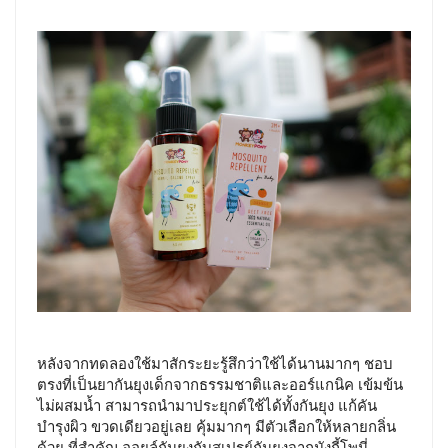
หลังจากทดลองใช้มาสักระยะรู้สึกว่าใช้ได้นานมากๆ ชอบ
ตรงที่เป็นยากันยุงเด็กจากธรรมชาติและออร์แกนิค เข้มข้น
ไม่ผสมน้ำ สามารถนำมาประยุกต์ใช้ได้ทั้งกันยุง แก้คัน
บำรุงผิว ขวดเดียวอยู่เลย คุ้มมากๆ มีตัวเลือกให้หลายกลิ่น
ด้วย ที่สำคัญ ออยล์กันยุงกับสเปรย์กันยุงจากมังกี้โพนี่