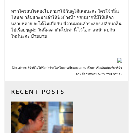
หากใครสนใจลองไปหามาใช้กันดูได้เลยนะคะ ใครใช้กลิ่น
ไหนอย่าลืมแวะมาเล่าให้ฟังบ้างน้า ชอบมากที่มีให้เลือก
หลายหลาย จะได้ไม่เบื่อกัน นี่ว่าหมดแล้วจะลองเปลี่ยนกลิ่น
ไปเรื่อยๆดูค่ะ วันนี้คงลากันไปเท่านี้ ไว้โอกาสหน้าพบกัน
ใหม่นะคะ บ๊ายบาย
Disclaimer: รีวิวนี้ไม่ได้รับค่าจ้างใดๆในการเขียนบทความ เป็นการรับผลิตภัณฑ์มารีวิว
ตามข้อกำหนดของ th.revu.net ค่ะ
RECENT POSTS