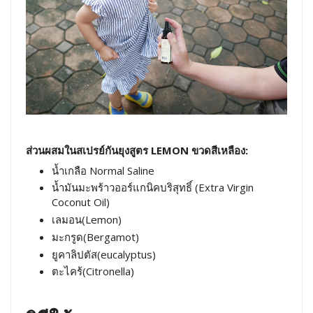
ส่วนผสมในสเปรย์กันยุงสูตร LEMON ขวดสีเหลือง:
น้ำเกลือ Normal Saline
น้ำมันมะพร้าวออร์แกนิคบริสุทธิ์ (Extra Virgin
Coconut Oil)
เลมอน(Lemon)
มะกรูด(Bergamot)
ยูคาลิปตัส(eucalyptus)
ตะไคร้(Citronella)