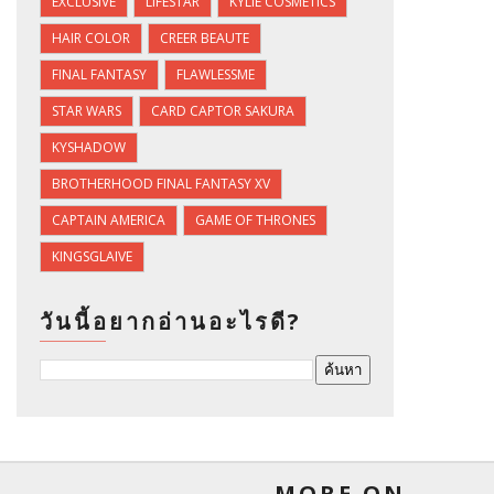
EXCLUSIVE
LIFESTAR
KYLIE COSMETICS
HAIR COLOR
CREER BEAUTE
FINAL FANTASY
FLAWLESSME
STAR WARS
CARD CAPTOR SAKURA
KYSHADOW
BROTHERHOOD FINAL FANTASY XV
CAPTAIN AMERICA
GAME OF THRONES
KINGSGLAIVE
วันนี้อยากอ่านอะไรดี?
MORE ON