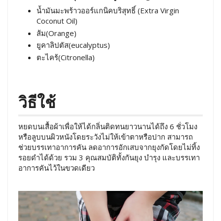
น้ำมันมะพร้าวออร์แกนิคบริสุทธิ์ (Extra Virgin
Coconut Oil)
ส้ม(Orange)
ยูคาลิปตัส(eucalyptus)
ตะไคร้(Citronella)
วิธีใช้
หยดบนเสื้อผ้าเพื่อให้ได้กลิ่นติดทนยาวนานได้ถึง 6 ชั่วโมง
หรือลูบบนผิวหนังโดยระวังไม่ให้เข้าตาหรือปาก สามารถ
ช่วยบรรเทาอาการคัน ลดอาการอักเสบจากยุงกัดโดยไม่ทิ้ง
รอยดำได้ด้วย รวม 3 คุณสมบัติทั้งกันยุง บำรุง และบรรเทา
อาการคันไว้ในขวดเดียว