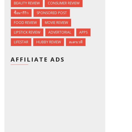
BEAUTY REVIEW
CONSUMER REVIEW
ซื้อมารีวิว
SPONSORED POST
FOOD REVIEW
MOVIE REVIEW
LIPSTICK REVIEW
ADVERTORIAL
APPS
LIFESTAR
HUBBY REVIEW
ละครเวที
AFFILIATE ADS