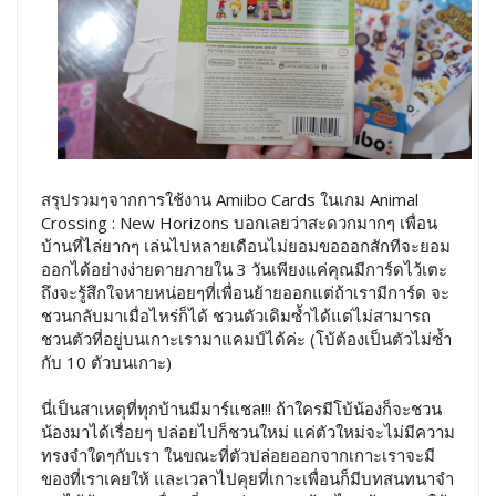
สรุปรวมๆจากการใช้งาน Amiibo Cards ในเกม Animal
Crossing : New Horizons บอกเลยว่าสะดวกมากๆ เพื่อน
บ้านที่ไล่ยากๆ เล่นไปหลายเดือนไม่ยอมขอออกสักทีจะยอม
ออกได้อย่างง่ายดายภายใน 3 วันเพียงแค่คุณมีการ์ดไว้เตะ
ถึงจะรู้สึกใจหายหน่อยๆที่เพื่อนย้ายออกแต่ถ้าเรามีการ์ด จะ
ชวนกลับมาเมื่อไหร่ก็ได้ ชวนตัวเดิมซ้ำได้แต่ไม่สามารถ
ชวนตัวที่อยู่บนเกาะเรามาแคมป์ได้ค่ะ (โบ้ต้องเป็นตัวไม่ซ้ำ
กับ 10 ตัวบนเกาะ)
นี่เป็นสาเหตุที่ทุกบ้านมีมาร์แชล!!! ถ้าใครมีโบ้น้องก็จะชวน
น้องมาได้เรื่อยๆ ปล่อยไปก็ชวนใหม่ แค่ตัวใหม่จะไม่มีความ
ทรงจำใดๆกับเรา ในขณะที่ตัวปล่อยออกจากเกาะเราจะมี
ของที่เราเคยให้ และเวลาไปคุยที่เกาะเพื่อนก็มีบทสนทนาจำ