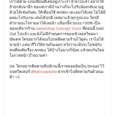
เราได้ด้วย แถมเพื่อนที่เคยอยู่เกาะเรา ย้ายไปแล้ว อยากให้
ย้ายกลับมาอีก ขอแค่เรามีบ้านว่างก็จะไปรับน้องกลับมาอยู่
ด้วยได้เช่นกันค่ะ ให้เพื่อนใช้ Amiibo เตะออกได้เลย ไม่ได้มี
ผลอะไรกับเกม เล่นได้ปกติ เทสมาแล้วทุกรูปแบบ ใครมี
คำถามอะไรถามมาได้เลยน้า บล็อกนี้จ่ายเอง 100% เป็น
ของแท้จากร้าน
Gameshop Concept Store
ที่ตอนนี้ Sold
Out ไปแล้ว และยังไม่มีกำหนดการของเข้าลอทใหม่มา
อัพเดท ใครอยากได้ลองไปกดติดตามร้านไว้ดูค่ะ เราไม่ได้
ขายน้า แค่มารีวิวให้อ่านกันเฉยๆ หวังว่าจะมีประโยชน์กับ
คนที่สงสัยเรื่อง Amiibo ได้บ้างไม่มากก็น้อย แล้วพบกันใหม่
โอกาสหน้า บ๊ายบายค่า
ปล. ใครอยากติดตามทิปส์เกมนี้เราทยอยอัพเป็น thread ไว้
บนทวิตเตอร์
@kaosuaylunla
ฝากเข้าไปติดตามกันด้วยนะ
ค้า <3