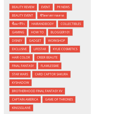
BEAUTY REVIEW
EVENT
PR NEWS
BEAUTY EVENT
ชีวิตทาสการตลาด
ซื้อมารีวิว
HAIRANDBODY
COLLECTIBLES
GAMING
HOW TO
BLOGGER101
DISNEY
GADGET
WORKSHOP
EXCLUSIVE
LIFESTAR
KYLIE COSMETICS
HAIR COLOR
CREER BEAUTE
FINAL FANTASY
FLAWLESSME
STAR WARS
CARD CAPTOR SAKURA
KYSHADOW
BROTHERHOOD FINAL FANTASY XV
CAPTAIN AMERICA
GAME OF THRONES
KINGSGLAIVE