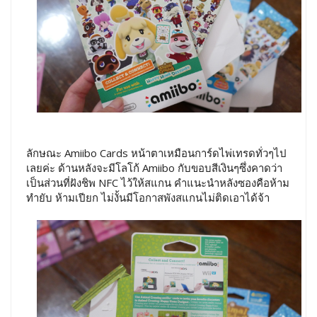
ลักษณะ Amiibo Cards หน้าตาเหมือนการ์ดไพ่เทรดทั่วๆไป
เลยค่ะ ด้านหลังจะมีโลโก้ Amiibo กับขอบสีเงินๆซึ่งคาดว่า
เป็นส่วนที่ฝังชิพ NFC ไว้ให้สแกน คำแนะนำหลังซองคือห้าม
ทำยับ ห้ามเปียก ไม่งั้นมีโอกาสพังสแกนไม่ติดเอาได้จ้า