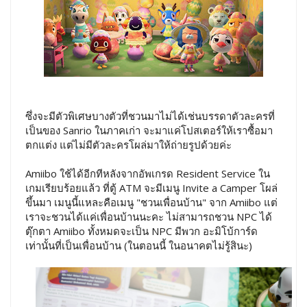
ซึ่งจะมีตัวพิเศษบางตัวที่ชวนมาไม่ได้เช่นบรรดาตัวละครที่
เป็นของ Sanrio ในภาคเก่า จะมาแค่โปสเตอร์ให้เราซื้อมา
ตกแต่ง แต่ไม่มีตัวละครโผล่มาให้ถ่ายรูปด้วยค่ะ
Amiibo ใช้ได้อีกทีหลังจากอัพเกรด Resident Service ใน
เกมเรียบร้อยแล้ว ที่ตู้ ATM จะมีเมนู Invite a Camper โผล่
ขึ้นมา เมนูนี้แหละคือเมนู "ชวนเพื่อนบ้าน" จาก Amiibo แต่
เราจะชวนได้แค่เพื่อนบ้านนะคะ ไม่สามารถชวน NPC ได้
ตุ๊กตา Amiibo ทั้งหมดจะเป็น NPC มีพวก อะมิโบ้การ์ด
เท่านั้นที่เป็นเพื่อนบ้าน (ในตอนนี้ ในอนาคตไม่รู้สินะ)