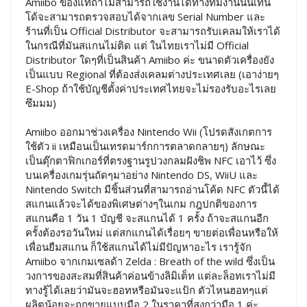
Amiibo ของแท้ถ้าไม่สามารถใช้งานได้ทางทีมงานนินเทน
โด้จะสามารถตรวจสอบได้จากเลข Serial Number และ
ร้านที่เป็น Official Distributor จะสามารถรับเคลมให้เราได้
ในกรณีที่มันสแกนไม่ติด แต่ ในไทยเราไม่มี Official
Distributor ใดๆที่เป็นสินค้า Amiibo ค่ะ ขนาดตัวเครื่องยัง
เป็นแบบ Regional ที่ต้องส่งเคลมต่างประเทศเลย (เอาง่ายๆ
E-Shop ถ้าใช้บัญชีตั้งค่าประเทศไทยจะไม่รองรับอะไรเลย
ซึมมม)
Amiibo ออกมาช่วงเครื่อง Nintendo Wii (โปรดสังเกตการ
ใช้ตัว ii เหมือนเป็นเทรดมาร์กการตลาดกลายๆ) ลักษณะ
เป็นตุ๊กตาฟิกเกอร์ที่ตรงฐานรูปวงกลมฝังชิพ NFC เอาไว้ ซึ่ง
บนเครื่องเกมรุ่นถัดๆมาอย่าง Nintendo DS, WiiU และ
Nintendo Switch มีชิ้นส่วนที่สามารถอ่านโค้ด NFC ตัวนี้ได้
สแกนแล้วจะได้ของพิเศษต่างๆในเกม กฎปกติของการ
สแกนคือ 1 วัน 1 บัญชี จะสแกนได้ 1 ครั้ง ถ้าจะสแกนอีก
ครั้งต้องรอวันใหม่ แต่สกแกนได้เรื่อยๆ ขายต่อเพื่อนหรือให้
เพื่อนยืมสแกน ก็ใช้สแกนได้ไม่มีปัญหาอะไร เรารู้จัก
Amiibo จากเกมเซลด้า Zelda : Breath of the wild ซึ่งเป็น
วงการของสะสมที่สินค้าค่อนข้างลิมิเต็ท แต่ละล็อทเราไม่มี
ทางรู้ได้เลยว่ามันจะฮอทหรือมันจะแป้ก ตัวไหนฮอทๆแต่
ผลิตน้อยจะถูกขายแบบมือ 2 ในราคาที่สูงกว่ามือ 1 ค่ะ