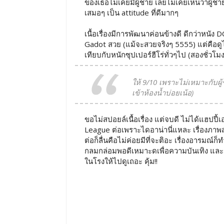
ของเธอไม่เคยมีผู้ชาย เลยไม่เคยเห็นว่าผู้ชายเ
เสมอๆ เป็น attitude ที่ดีมากๆ
เนื้อเรื่องมีการพัฒนาค่อนข้างดี ดีกว่าหนัง D
Gadot สวย (แม้จะสวยจริงๆ 5555) แต่คือดูได้ไ
เทียบกับหนักซุปเปอร์ฮีโร่ทั่วๆไป (สองชั่วโม
ให้ 9/10 เพราะไม่เหมาะกับผู
เข้าห้องน้ำบ่อยเน้อ)
ขอไม่สปอยล์เนื้อเรื่อง แต่จบดี ไม่ได้แฮปปี้
League ต่อเพราะไดอาน่านี่แหละ เรื่องภาพ
ต่อก็ลื่นคือไม่ค่อยมีที่จะติอะ เรื่องอารมณ์ก็ท
กลมกล่อมพอดีเหมาะดเพื่อความบันเทิง และ
ในโรงให้ไปดูเถอะ คุ้ม!!