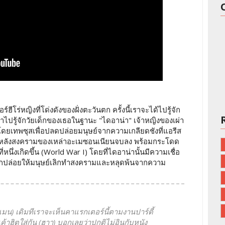
โร่หญิงที่โด่งดังของฝั่งตะวันตก ครั้งนี้เราจะได้ไปรู้จัก
ไปรู้จักวัยเด็กของเธอในฐานะ "ไดอาน่า" เจ้าหญิงของเผ่า
นโดยเทพซุสเพื่อปลดปล่อยมนุษย์จากความเกลียดชังที่แอรีส
ึ้นหลังสงครามของเหล่าอะเมซอนเนียนจบลง พร้อมกระโดด
ี่หนึ่งเกิดขึ้น (World War I) โดยที่ไดอาน่านั้นมีความเชื่อ
กปล่อยให้มนุษย์เลิกทำสงครามและหลุดพ้นจากความ
มน) เดิมทีเราจะเห็นคาแรกเตอร์นี้ตามงานปาร์ตี้
ค้าฮิตใส่กัน (ฮาา) บอกเลยว่าปกติไม่อินกับหนัง