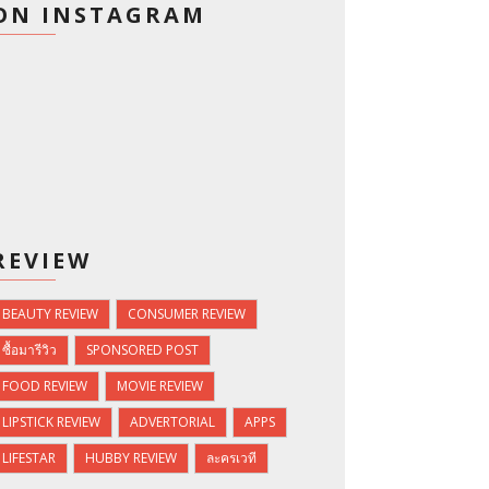
ON INSTAGRAM
REVIEW
BEAUTY REVIEW
CONSUMER REVIEW
ซื้อมารีวิว
SPONSORED POST
FOOD REVIEW
MOVIE REVIEW
LIPSTICK REVIEW
ADVERTORIAL
APPS
LIFESTAR
HUBBY REVIEW
ละครเวที