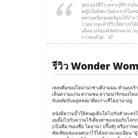
ซุปเปอร์ฮีโร่ เพราะรู้สึกว่ามั
หญิงในฝั่งตะวันตกเราก็ไม่ค่
หลานหรือเซเลอร์มูนได้บ้าง ว
ว่าอยากจะทำรีวิวให้สาวๆได้มี
เด็ดดวงไม่แพ้ Batman Vs S
กว่าซะด้วย... 😌
รีวิว Wonder Wom
เพลงตีมของไดอาน่าช่างดีงามมม ทำนองเร้ามา
เห็นความแก่น ความซน ความน่ารักของไดอาน่
จับพลัดจับผลูหลงมาติดเกาะที่ไดอาน่าอยู่
หนังมีความบิ้วให้คนดูเติบโตไปกับตัวละครไ
อมยิ้มไปกับความไร้เดียงสาของเธอกับโลกกว
(เป็นที่มาของชื่อ ไดอาน่า ปริ๊นซ์) หรือก
ทัดเทียมของเพศเอาไว้ได้อย่างแนบเนียน "ผู้