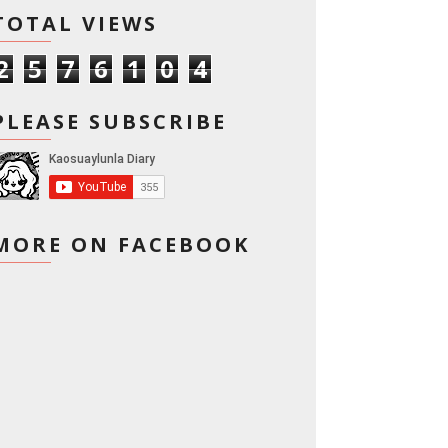
TOTAL VIEWS
2
5
7
6
1
0
4
PLEASE SUBSCRIBE
MORE ON FACEBOOK