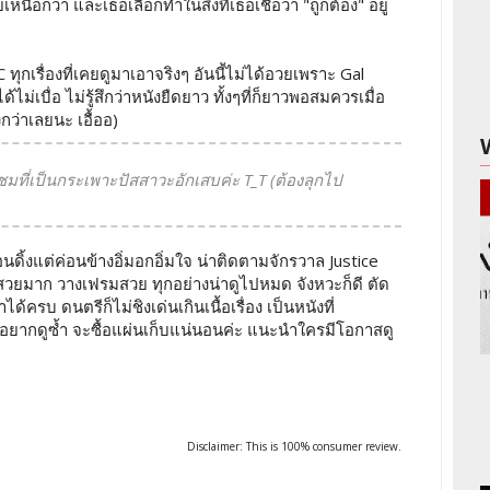
หนือกว่า และเธอเลือกทำในสิิ่งที่เธอเชื่อว่า "ถูกต้อง" อยู่
C ทุกเรื่องที่เคยดูมาเอาจริงๆ อันนี้ไม่ได้อวยเพราะ Gal
ม่เบื่อ ไม่รู้สึกว่าหนังยืดยาว ทั้งๆที่ก็ยาวพอสมควรเมื่อ
งกว่าเลยนะ เอื้ออ)
้ชมที่เป็นกระเพาะปัสสาวะอักเสบค่ะ T_T (ต้องลุกไป
เอนดิ้งแต่ค่อนข้างอิ่มอกอิ่มใจ น่าติดตามจักรวาล Justice
สวยมาก วางเฟรมสวย ทุกอย่างน่าดูไปหมด จังหวะก็ดี ตัด
ำได้ครบ ดนตรีก็ไม่ชิงเด่นเกินเนื้อเรื่อง เป็นหนังที่
อยากดูซ้ำ จะซื้อแผ่นเก็บแน่นอนค่ะ แนะนำใครมีโอกาสดู
Disclaimer: This is 100% consumer review.