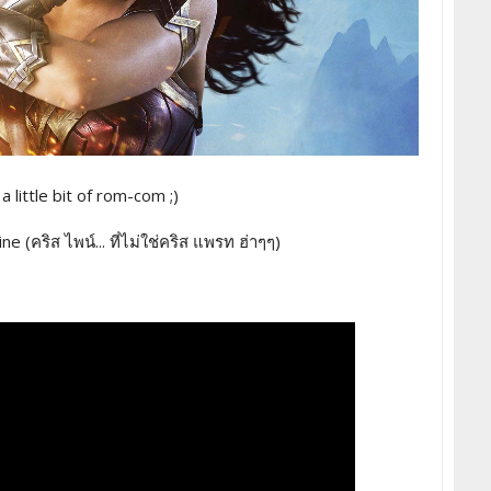
little bit of rom-com ;)
 (คริส ไพน์... ที่ไม่ใช่คริส แพรท ฮ่าๆๆ)