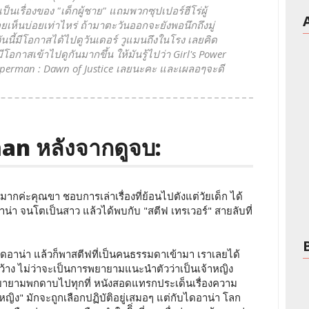
นเป็นเรื่องของ "เด็กผู้ชาย" แถมพวกซุปเปอร์ฮีโร่ผู้
อยเห็นบ่อยเท่าไหร่ ถ้ามาตะวันออกจะยังพอนึกถึงมู่
ันนี้มีโอกาสได้ไปดูวันเดอร์ วูแมนถึงในโรง เลยคิด
โอกาสเข้าไปดูกันมากขึ้น ให้มันรู้ไปว่า Girl's Power
uperman : Dawn of Justice เลยนะคะ และเผลอๆจะดี
an หลังจากดูจบ:
กค่ะคุณขา ชอบการเล่าเรื่องที่ย้อนไปตังแต่วัยเด็ก ได้
า จนโตเป็นสาว แล้วได้พบกับ "สตีฟ เทรเวอร์" สายลับที่
ดอาน่า แล้วก็พาสตีฟที่เป็นคนธรรมดาเข้ามา เราเลยได้
้าง ไม่ว่าจะเป็นการพยายามแนะนำตัวว่าเป็นเจ้าหญิง
ารพยายามพกดาบไปทุกที่ หนังสอดแทรกประเด็นเรื่องความ
หญิง" มักจะถูกเลือกปฏิบัติอยู่เสมอๆ แต่กับไดอาน่า โลก