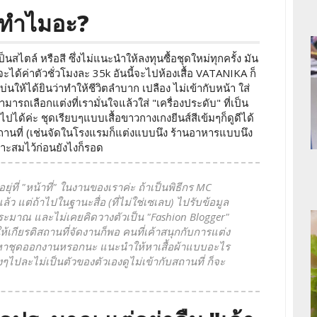
ว้ทำไมอะ?
ไตล์ หรือสี ซึ่งไม่แนะนำให้ลงทุนซื้อชุดใหม่ทุกครั้ง มัน
ะได้ค่าตัวชั่วโมงละ 35k อันนี้จะไปห้องเสื้อ VATANIKA ก็
นให้ได้ยินว่าทำให้ชีวิตลำบาก เปลือง ไม่เข้ากับหน้า ใส่
ารถเลือกแต่งที่เรามั่นใจแล้วใส่ "เครื่องประดับ" ที่เป็น
็ไปได้ค่ะ ชุดเรียบๆแบบเสื้อขาวกางเกงยีนส์สีเข้มๆก็ดูดีได้
สถานที่ (เช่นจัดในโรงแรมก็แต่งแบบนึง ร้านอาหารแบบนึง
มาะสมไว้ก่อนยังไงก็รอด
ุ่ที่ "หน้าที่" ในงานของเราค่ะ ถ้าเป็นพิธีกร MC
แล้ว แต่ถ้าไปในฐานะสื่อ (ที่ไม่ใช่เซเลบ) ไปรับข้อมูล
มาณ และไม่เคยคิดวางตัวเป็น "Fashion Blogger"
ให้เกียรติสถานที่จัดงานก็พอ คนที่เค้าสนุกกับการแต่ง
ารหาชุดออกงานหรอกนะ แนะนำให้หาเสื้อผ้าแบบอะไร
ลังๆไปละไม่เป็นตัวของตัวเองดูไม่เข้ากับสถานที่ ก็จะ