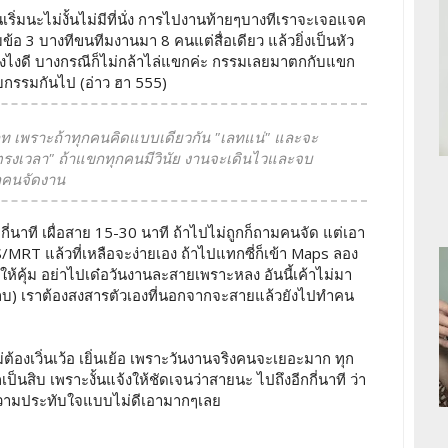
ริ่มนะไม่งั้นไม่มีที่นั่ง การไปงานท้ายๆบางทีเราจะเจอแจค
ามข้อ 3 บางทีขนทีมงานมา 8 คนแต่สื่อเดียว แล้วยิ่งเป็นหัว
ยังไงดี บางกรณีก็ไม่กล้าไล่แขกค่ะ กรรมเลยมาตกกับแขก
ับกรรมกันไป (อ่าว ฮา 555)
เลท เพราะถ้าทุกคนคิดแบบเดียวกัน "เลทแน่" และจะ
"ตรงเวลา" ถ้าแขกทุกคนมีวินัย งานจะเดินไวและจบ
อกคนจัดงาน
ี่นาที เผื่อสาย 15-30 นาที ถ้าไปไม่ถูกก็ถามคนจัด แต่เอา
S/MRT แล้วที่เหลือจะง่ายเอง ถ้าไปแทกซี่ก็เข้า Maps ลอง
ให้คุ้ม อย่าไปเด๋อวันงานละสายเพราะหลง อันนี้เค้าไม่มา
ซเลบ) เราต้องสงสารตัวเองที่นอกจากจะสายแล้วยังไปทำคน
่ต้องเวิ่นเว้อ เยิ่นเย้อ เพราะวันงานจริงคนจะเยอะมาก ทุก
็นสิบ เพราะงั้นแจ้งให้ชัดเจนว่าสายนะ ไปถึงอีกกี่นาที ว่า
งความประทับใจแบบไม่ดีเอามากๆเลย