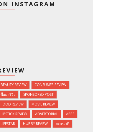
ON INSTAGRAM
REVIEW
BEAUTY REVIEW
CONSUMER REVIEW
ซื้อมารีวิว
SPONSORED POST
FOOD REVIEW
MOVIE REVIEW
LIPSTICK REVIEW
ADVERTORIAL
APPS
LIFESTAR
HUBBY REVIEW
ละครเวที