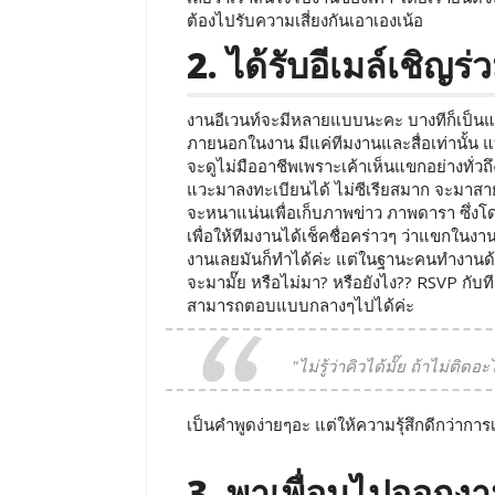
ต้องไปรับความเสี่ยงกันเอาเองเน้อ
2. ได้รับอีเมล์เชิญ
งานอีเวนท์จะมีหลายแบบนะคะ บางทีก็เป็นแบบ 
ภายนอกในงาน มีแค่ทีมงานและสื่อเท่านั้น แ
จะดูไม่มืออาชีพเพราะเค้าเห็นแขกอย่างทั่วถึ
แวะมาลงทะเบียนได้ ไม่ซีเรียสมาก จะมาสา
จะหนาแน่นเพื่อเก็บภาพข่าว ภาพดารา ซึ่งโด
เพื่อให้ทีมงานได้เช็คชื่อคร่าวๆ ว่าแขกในงา
งานเลยมันก็ทำได้ค่ะ แต่ในฐานะคนทำงานด้าน
จะมามั๊ย หรือไม่มา? หรือยังไง?? RSVP กับทีม
สามารถตอบแบบกลางๆไปได้ค่ะ
"ไม่รู้ว่าคิวได้มั๊ย ถ้าไม่
เป็นคำพูดง่ายๆอะ แต่ให้ความรุ้สึกดีกว่ากา
3. พาเพื่อนไปออกงา