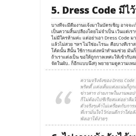
5. Dress Code มีไ
บางทีจะมีตีมงานแจ้งมาในบัตรเชิญ อาจจะเป็นส
เป็นความสิ้นเปลืองโดยไม่จำเป็น เว้นแต่เราจ
ไม่มีใครห้ามค่ะ แต่อย่าเอา Dress Code มาบ่
แล้วไม่สวย ฯลฯ ไม่ใช่อะไรนะ คือบางทีเราสาม
โค้ดนั้น สีนั้น ใช้การแต่งหน้าทำผมช่วย มันก
ถ้าเราแต่งเป็น ขอให้ถูกกาลเทศะให้เข้ากับ
จัดในผับ.. ก็อีกแบบนึง!!) พยายามดูความเห
ความจริงจังของ Dress Code อย
พริตตี้ แต่งเต็มแต่งแน่นก็ถูก
ข่าวสาร ถ่ายภาพในงานพอประ
ก็ไม่ต้องไปซีเรียสแต่อย่าลืม
ตัวจริงๆเค้าไม่เครียดกับก
ที่เรามั่นใจไว้ก่อนดีกว่าใส่อ
พังเอาได้ง่ายๆ