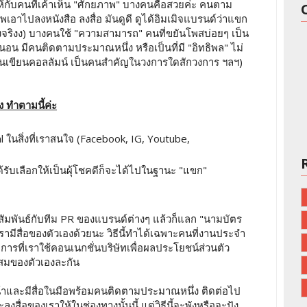
นให้กับคนที่เค้าเห็น "ศักยภาพ" บางคนคือสวยค่ะ คนตาม
อาไปลงหนังสือ ลงสื่อ มันดูดี ดูได้อิมเมิจแบรนด์ว่าแขก
ื่องจริงง) บางคนใช้ "ความสามารถ" คนที่ขยันโพสบ่อยๆ เป็น
นอน มีคนติดตามประมาณหนึ่ง หรือเป็นที่มี "อิทธิพล" ไม่
นคนเขียนคอลลัมน์ เป็นคนสำคัญในวงการใดสักวงการ ฯลฯ)
าง ทำตามนี้ค่ะ
 ในสิ่งที่เราสนใจ (Facebook, IG, Youtube,
้รับเลือกให้เป็นผุ้โชคดีก็จะได้ไปในฐานะ "แขก"
สัมพันธ์กับทีม PR ของแบรนด์ต่างๆ แล้วก็แลก "นามบัตร
ำเรามีสื่อของตัวเองด้วยนะ วิธีนี้ทำได้เฉพาะคนที่งานประจำ
ับการที่เราใช้คอนเนกชั่นบริษัทเพื่อผลประโยชน์ส่วนตัว
มของตัวเองละกัน
นหน้าและมีสื่อในมือพร้อมคนติดตามประมาณหนึ่ง ติดต่อไป
ื่อของเราให้ในช่องทางนั้นนี้ แต่วิธีนี้จะพังหรือจะปัง