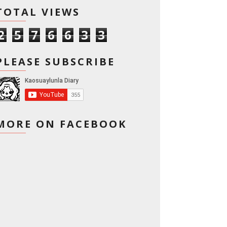
TOTAL VIEWS
2
5
7
6
6
3
3
PLEASE SUBSCRIBE
MORE ON FACEBOOK