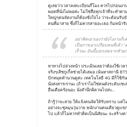
ดูเลยว่าเวลาลงทะเบียนกี่โมง ควรไปก่อนงานเ
พอตที่นั่งไม่พอค่ะ ไม่ใช่สื่อทุกเจ้าที่จะทำต
ใหญ่ๆคนจัดงานก็ต้องชั่งใจไง ว่าจะต้อนรับ
คนที่มาสาย ซึ่งก็ไม่ควรสายอะเธอ ก้มหน้าร
อย่าคิดเอาเองว่ายังไงงานก็
เป็นการเอาเปรียบคนที่เค้า 
เร็วนะ อันนี้บอกเลยจากหัว
หาทางไปล่วงหน้า ประเมินเลยว่าต้องใช้เวลาก
จริงๆเสิชกูเกิ้ลช่วยได้เสมอ เน้นหาสถานี BT
ปักหมุดคำนวนดูค่ะ เทคโนโลยี 4G มีก็ใช้กัน
นั่งสงสารเรานะ (ถ้าเราไม่ใช่คนดังระดับเ
อื่นเดือดร้อนอะ นั่งสำนึกผิดวนไปค่ะ...
ถ้ารู้ว่าจะสาย ให้แจ้งคนจัดให้รับทราบ แต่ไม
อย่างจะชุลมุนวุ่นวาย พนักงานคนเดียวดูแขกเป
ไป แล้วก็ไม่ควรทำติดเป็นนิสัยนะ จะสร้า