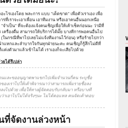
ินใจอะไรเองโดย พละการ แบบ "เด็ดขาด" เพื่อตัวเราเอง เพื่อ
ารที่เราจะเอาเพื่อน เอาทีมงาน หรือเอาคนอื่นนอกเหนือ
ำเป็น" ที่จะต้องแจ้งคนเชิญเพื่อให้เค้าเช็คก่อนนะ ว่ามีที่
าร เครื่องดื่ม สามารถให้บริการได้มั๊ย บางทีการพอคนอื่นไป
ะ (ในกรณีที่พาไปเลยไม่แจ้งทีมงานไว้ก่อน) หรือร้ายไปกว่า
ะหน้าแหกและลำบากใจกันทุกฝ่ายนะคะ คนเชิญก็รู้สึกไม่ดีที่
ที่แต่งตัวมาแล้วเข้าไม่ได้ เราเองก็จะเสียไปด้วย
วยได้รึเปล่า
มงานและขออนุญาตพาแขกไปเพิ่มจำนวนกี่คน ระบุชื่อ
องเราไปให้เค้าพิจารณาว่าสามารถเพิ่มรายชื่อลง
าลงไปด้วย เพื่อให้ทางผู้จัดตอบรับกลับมา หรือบางที
ราบว่าเอาไปไม่ได้จริงๆนะ ไม่ได้ตอแหล คนจัดเค้าตอบ
ที่จัดงานล่วงหน้า