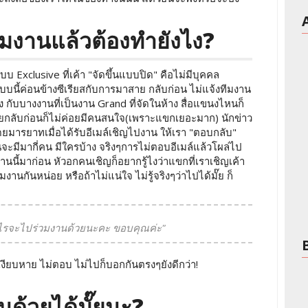
ร่วมงานแล้วต้องทำยังไง?
Exclusive ที่เค้า "จัดขึ้นแบบปิด" คือไม่มีบุคคล
บบนี้ค่อนข้างซีเรียสกับการมาสาย กลับก่อน ไม่แจ้งทีมงาน
ง กับบางงานที่เป็นงาน Grand ที่จัดในห้าง สื่อแขนงไหนก็
ยกลับก่อนก็ไม่ค่อยมีคนสนใจ(เพราะแขกเยอะมาก) นักข่าว
ยมารยาทเมื่อได้รับอีเมล์เชิญไปงาน ให้เรา "ตอบกลับ"
นจะมีมากี่คน มีใครบ้าง จริงๆการไม่ตอบอีเมล์แล้วโผล่ไป
นี้มาก่อน หัวอกคนเชิญก็อยากรู้ไงว่าแขกที่เราเชิญเค้า
งานกันหน่อย หรือถ้าไม่แน่ใจ ไม่รู้จริงๆว่าไปได้มั๊ย ก็
ติดอะไรจะไปร่วมงานด้วยนะคะ ขอบคุณค่ะ"
รเงียบหาย ไม่ตอบ ไม่ไปก็บอกกันตรงๆยังดีกว่า!
นด้วยได้มั๊ยนะ?