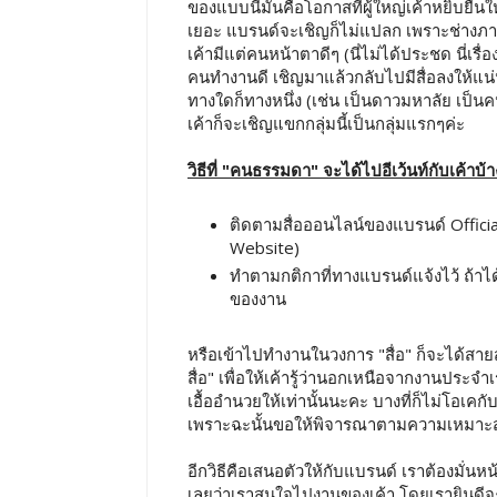
ของแบบนี้มันคือโอกาสที่ผู้ใหญ่เค้าหยิบยื่
เยอะ แบรนด์จะเชิญก็ไม่แปลก เพราะช่างภาพเ
เค้ามีแต่คนหน้าตาดีๆ (นี่ไม่ได้ประชด นี่เร
คนทำงานดี เชิญมาแล้วกลับไปมีสื่อลงให้แน่
ทางใดก็ทางหนึ่ง (เช่น เป็นดาวมหาลัย เป็
เค้าก็จะเชิญแขกกลุ่มนี้เป็นกลุ่มแรกๆค่ะ
วิธีที่ "คนธรรมดา" จะได้ไปอีเว้นท์กับเค้าบ้
ติดตามสื่อออนไลน์ของแบรนด์ Official
Website)
ทำตามกติกาที่ทางแบรนด์แจ้งไว้ ถ้าได
ของงาน
หรือเข้าไปทำงานในวงการ "สื่อ" ก็จะได้สาย
สื่อ" เพื่อให้เค้ารู้ว่านอกเหนือจากงานประจ
เอื้ออำนวยให้เท่านั้นนะคะ บางที่ก็ไม่โอเคก
เพราะฉะนั้นขอให้พิจารณาตามความเหมาะส
อีกวิธีคือเสนอตัวให้กับแบรนด์ เราต้องมั่
เลยว่าเราสนใจไปงานของเค้า โดยเรายินดีจะลงส