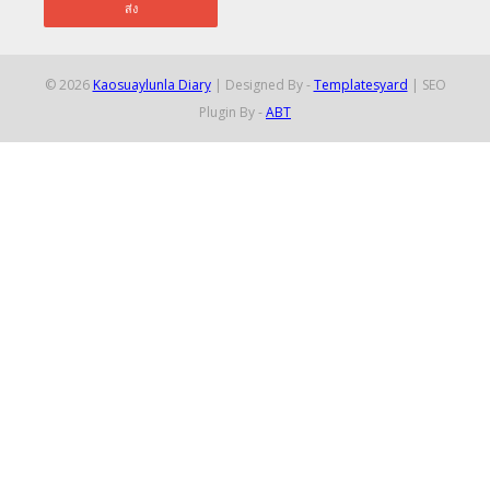
©
2026
Kaosuaylunla Diary
| Designed By -
Templatesyard
| SEO
Plugin By -
ABT