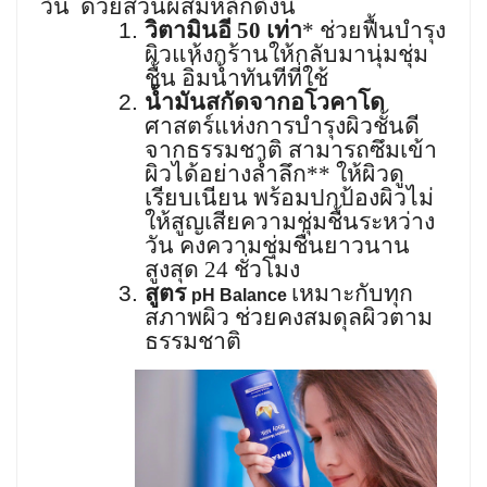
วัน
ด้วยส่วนผสมหลักดังนี้
1.
วิตามินอี 50 เท่า
* ช่วยฟื้นบำรุง
ผิวแห้งกร้านให้กลับมานุ่มชุ่ม
ชื้น อิ่มน้ำทันทีที่ใช้
2.
น้ำมันสกัดจากอโวคาโด
ศาสตร์แห่งการบำรุงผิวชั้นดี
จากธรรมชาติ สามารถซึมเข้า
ผิวได้อย่างล้ำลึก** ให้ผิวดู
เรียบเนียน พร้อมปกป้องผิวไม่
ให้สูญเสียความชุ่มชื้นระหว่าง
วัน คงความชุ่มชื่นยาวนาน
สูงสุด 24 ชั่วโมง
3.
สูตร
เหมาะกับทุก
pH Balance
สภาพผิว ช่วยคงสมดุลผิวตาม
ธรรมชาติ