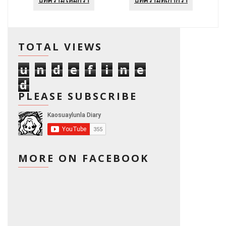
TOTAL VIEWS
u
n
d
e
f
i
n
e
d
PLEASE SUBSCRIBE
MORE ON FACEBOOK