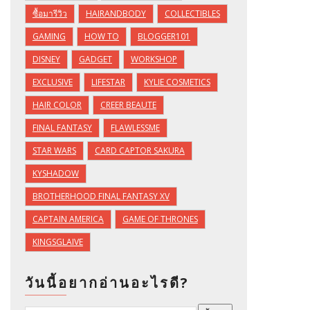
ซื้อมารีวิว
HAIRANDBODY
COLLECTIBLES
GAMING
HOW TO
BLOGGER101
DISNEY
GADGET
WORKSHOP
EXCLUSIVE
LIFESTAR
KYLIE COSMETICS
HAIR COLOR
CREER BEAUTE
FINAL FANTASY
FLAWLESSME
STAR WARS
CARD CAPTOR SAKURA
KYSHADOW
BROTHERHOOD FINAL FANTASY XV
CAPTAIN AMERICA
GAME OF THRONES
KINGSGLAIVE
วันนี้อยากอ่านอะไรดี?