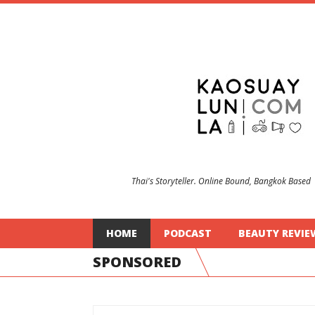
Thai's Storyteller. Online Bound, Bangkok Based
HOME
PODCAST
BEAUTY REVIE
SPONSORED