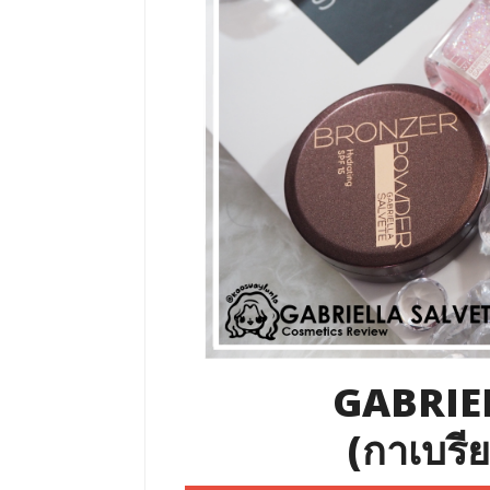
GABRIE
(กาเบรี