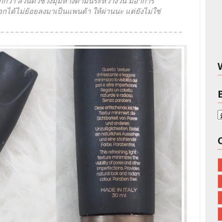
กว่า ส่วนตัวช่วงมุมหางตามันระหว่างวัน มีอาการ
ออกได้ไม่ย้อยลงมาเป็นแพนด้า ให้ผ่านนะ แต่ยังไม่ใช่