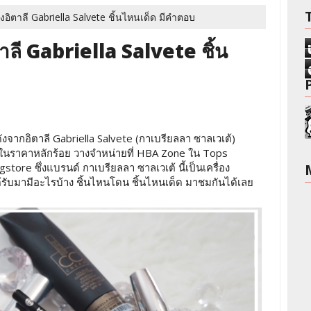
อิตาลี Gabriella Salvete ชิ้นไหนเด็ด มีคำตอบ
ลี Gabriella Salvete ชิ้น
งจากอิตาลี Gabriella Salvete (กาเบรียลลา ซาลเวเต้)
หราในราคาหลักร้อย วางจำหน่ายที่ HBA Zone ใน Tops
ore ซึ่งแบรนด์ กาเบรียลลา ซาลเวเต้ นี้เป็นเครื่อง
้รับมามีอะไรบ้าง ชิ้นไหนโดน ชิ้นไหนเด็ด มาชมกันได้เลย