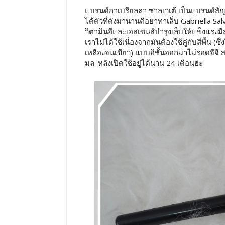
แบรนด์กาเบรียลลา ซาลเวเต้ เป็นแบรนด์สัญ
ได้ตัวที่ดังมานานคือยาทาเล็บ Gabriella S
วิตามินอีและเอสเซนส์บำรุงเล็บให้แข็งแรงมีสุ
เราไม่ได้ใช้เนื่องจากมันต้องใช้คู่กับสีพื้น (
เหลืองจนเขียว) แบบอิชั้นออกมาไม่รอดจีจ
มล. หลังเปิดใช้อยู่ได้นาน 24 เดือนฮ่ะ