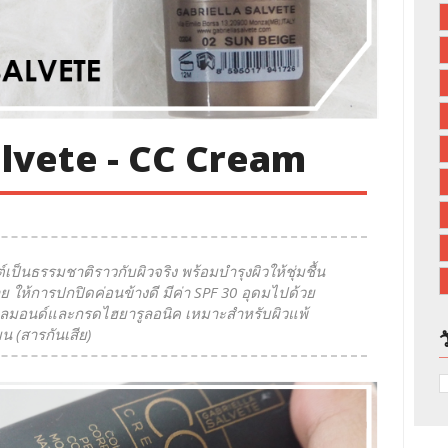
alvete - CC Cream
์เป็นธรรมชาติราวกับผิวจริง พร้อมบำรุงผิวให้ชุ่มชื้น
่าย ให้การปกปิดค่อนข้างดี มีค่า SPF 30 อุดมไปด้วย
อลมอนด์และกรดไฮยารูลอนิค เหมาะสำหรับผิวแพ้
น (สารกันเสีย)