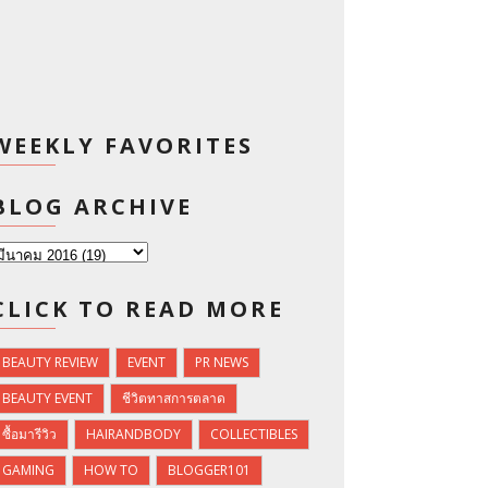
WEEKLY FAVORITES
BLOG ARCHIVE
CLICK TO READ MORE
BEAUTY REVIEW
EVENT
PR NEWS
BEAUTY EVENT
ชีวิตทาสการตลาด
ซื้อมารีวิว
HAIRANDBODY
COLLECTIBLES
GAMING
HOW TO
BLOGGER101