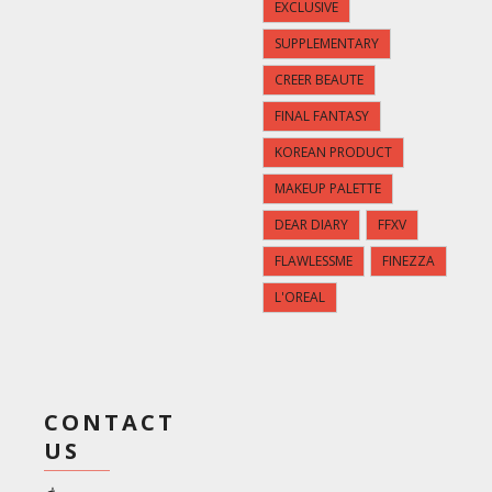
EXCLUSIVE
SUPPLEMENTARY
CREER BEAUTE
FINAL FANTASY
KOREAN PRODUCT
MAKEUP PALETTE
DEAR DIARY
FFXV
FLAWLESSME
FINEZZA
L'OREAL
CONTACT
US