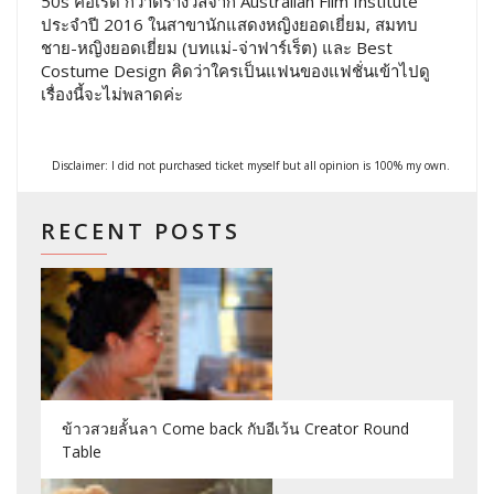
50s คือเริ่ด กวาดรางวัลจาก Australian Film Institute
ประจำปี 2016 ในสาขานักแสดงหญิงยอดเยี่ยม, สมทบ
ชาย-หญิงยอดเยี่ยม (บทแม่-จ่าฟาร์เร็ต) และ Best
Costume Design คิดว่าใครเป็นแฟนของแฟชั่นเข้าไปดู
เรื่องนี้จะไม่พลาดค่ะ
Disclaimer: I did not purchased ticket myself but all opinion is 100% my own.
RECENT POSTS
ข้าวสวยลั้นลา Come back กับอีเว้น Creator Round
Table