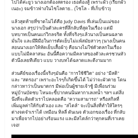
ไปได้ค่ะยูว นางเอกต้องสตรอง เธอต้องสู้ เพราะผัว (เรียกผัว
เนอะ) จมข้าวฟ่างในไซโลตาย... (ไซโล - ที่เก็บข้าว)
แล้วสุดท้ายที่ขาดไม่ได้คือ Judy Davis ที่เล่นเป็นแม่ของ
นางเอก สรุปว่าเป็นตัวละครที่ลึกลับที่สุดในเรื่อง แต่มี
บทบาทเป็นคนแก่วิกลจริต ทั้งที่จริงๆแล้วนางเป็นคนฉลาด
มั่นใจ และมีฝีมือในการตัดเย็บไม่แพ้สมัยสาวๆ (นางเป็นคน
สอนนางเอกให้หัดเย็บเสื้อผ้า) คือนางไม่ใช่ตัวตลกในเรื่อง
แบบไม่มีคลาสนะ อันนี้คือความมีคลาสของตัวละครชวนหัว
ตัวนึงเลยทีเดียว แบบ วางบทได้ฉลาดและดีงามมาก
ส่วนคีย์ของเรื่องนี้จริงๆมันคือ "การใช้ชีวิต" อย่าง "มีสติ"
และ "สตรอง" เพราะอะไรๆก็เกิดขึ้นได้ ไม่ว่าจะผัวตาย โดน
กล่าวหาว่าเป็นฆาตกร มีพ่อเป็นผู้ชายเจ้าชู้ มีเพื่อนร่วม
หมู่บ้านบัดซบ ไหนจะขี้ปากคนนินทากาเลเทน้ำ ฯลฯ แต่สิ่ง
นึงที่จะติดตัวเราไปคลอดคือ "ความสามารถ" หรือสกิลที่
เพิ่มมูลค่าให้กับตัวเอง และ "สไตล์" จะเป็นสิ่งที่ทำให้ใครๆ
ต่างจดจำเราได้ เหมือน ทิลลี่ ดันเนจ ตัวเอกของเรื่อง ที่กลับ
มาเพื่อจากไปอย่างร้อนแรง และมีสไตล์กว่าทุกคนที่เราเคย
เจอ!