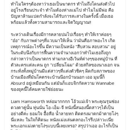
ทำไมใครๆต้องหาว่าเธอเป็นฆาตกร ทำไมถึงโดนส่งตัวไป
อยู่โรงเรียนประจำ ทำไมต้องห่างแม่ไป ทำไมไม่มีพ่อ คือ
ปัญหาล้านแปดกำลังจะได้รับการสะสางในครั้งนี้ เมื่อเธอ
พร้อมแล้วทั้งความสามารถและจิตวิญญาณ!!
ระหว่างเดินเรื่องมีการคลายปมไปเรื่อยๆ ทำให้เราค่อยๆ
"อ๋อ" กับภาพต่างๆที่แวบมาให้เห็น ว่ามันคือภาพอะไร เกิด
เหตุการณ์อะไรขึ้น มีความเป็นหนัง "สืบสวน สอบสวน" อยู่
ในระดับนึงกับการฟื้นความจำนางเอกว่าทำไมเธอถึงถูก
กล่าวหาว่าเป็นฆาตกร ท่ามกลางอีเว้นท์ต่างๆของหมู่บ้าน ที่
ตัวละครแต่ละคน ถูก "เปลี่ยนโฉม" ด้วยสกิลของนางเอก จน
กระทั่งทั้งหมู่บ้านมีแต่สาวๆที่แต่งตัวชิคๆ ผิดกับสภาพของ
บ้านเมืองที่มันโคตรจะบ้านน๊อกบ้านนอก เออ มุมนี้ก็
Absurd อยู่เหมือนกัน แต่มันก็แอบจิกกัดความ Wannabe
ของยุคนี้ได้คมคายใช่ย่อยนะ
Liam Hamsworth หล่อมากกกก โอ้วแม่เจ้า พระคุณรุนช่อง
ดวงตาคู่นั้น หุ่นนั่น โอ-เอ็ม-จี หนังนี้สนองนี้ดสาวๆได้เป็น
อย่างดีค่ะ ยอมใจ อื้อหือ น้ำลายหก ติดตรงมาตกม้าตายโง่ๆ
นี่แหละ ในใจก็คิดนะ หนังแม่งเล่นตลกอะไรรึเปล่าวะเนี่ย
พระเอกแม่งตายโง่ๆแบบนี้เลยเหรอ? สรุปว่าเออ อะไรก็เป็น