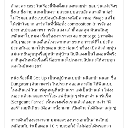
ตัวละคร cast ในเรื่องนี้พีคตั้งแต่เคทเลยข่า ยอมขุ่นแม่จริงๆ
ยิ่งแก่ยิ่งสวย แถมเป็นความสวยแบบอวบอัดคลาสสิกเว่อร์
ไม่ใช่ผอมแห้งแบบปัจจุบันนิยม หนังมีความอาร์ตสูง แต่ไม่
ได้เข้าใจยาก อาร์ตในที่นี้คือทั้ง composition (การจัดอง
ประกอบ)ของภาพ การจัดแสง แล้วก็คอสตูม มันเพลินหู
เพลินตาไปหมด เริ่มเรื่องมาเราจะเจอ montage (ภาพตัด
สลับ) ของภาพเคลื่อนไหวจากหลายๆเหตุการณ์ที่ไม่ปะติด
ปะต่อกันเอามาโปรยตอน title ก่อนเข้าเรื่อง เปิดตัวด้วยขุ่น
แม่เคทยืนสูบบุหรี่อยู่หน้าหมู่บ้าน ลิปสีแดงเป็นไอคอนที่ตรึง
ตาที่สุดในหนังเรื่องนี้ นี่อยากพุ่งไปเหมาะลิปแดงให้ครบทุก
เฉดในบันดล (ฮา)
หนังเรื่องนี้มี Set Up เป็นหมู่บ้านแบบบ้านน๊อกบ้านนอก ชื่อ
Dungatar (ดันกาตาร์) ในประเทศออสเตรเลีย ให้ฟีลแบบ
โนนหินแห่ ในการ์ตูนหนูหิ่นบ้านเรา แต่เป็นบ้านเค้า ไม่งง
เนอะ แล้วนางเอกเราก็ไฮ-แฟชั่นสุดๆ ทำเอาจ่า ฟาร์แร็ต
(Sergeant Farrat) เห็นนางครั้งแรกแล้วต้องอุทานว่า "ดิ
ออร์" เลยทีเดียว (คือฉากนี้ฮามาก เปิดตัวจ่าได้มีคลาสสุดๆ)
การเดินเรื่องจะมาจากมุมมองของนางเอกเป็นส่วนใหญ่
เหมือนกับว่าเมื่อตอน 10 ขวบเธอก็จำไม่ค่อยได้หรอกว่า