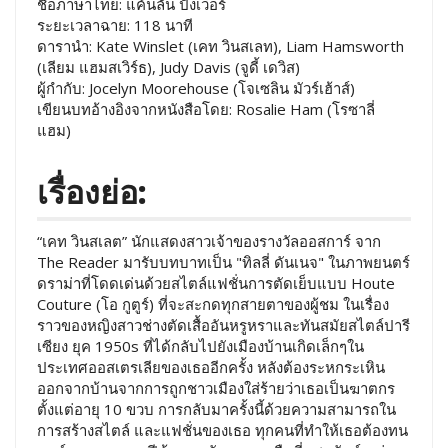
ชื่อภาษาไทย: แค้นลั่น ปังเว่อร์
ระยะเวลาฉาย: 118 นาที
ดารานำ: Kate Winslet (เคท วินสเลท), Liam Hamsworth
(เลียม แฮมสเวิร์ธ), Judy Davis (จูดี้ เดวิส)
ผู้กำกับ: Jocelyn Moorehouse (โจเซลิน มัวร์เฮ้าส์)
เขียนบทอ้างอิงจากหนังสือโดย: Rosalie Ham (โรซาลี่
แฮม)
เรื่องย่อ:
“เคท วินสเลต” นักแสดงสาวเจ้าของรางวัลออสการ์ จาก
The Reader มารับบทบาทเป็น "ทิลลี่ ดันเนจ" ในภาพยนตร์
ดราม่าที่โดดเด่นด้วยสไตล์แฟชั่นการตัดเย็บแบบ Houte
Couture (โอ กูตูร์) ที่จะสะกดทุกสายตาของผู้ชม ในเรื่อง
ราวของหญิงสาวช่างตัดเสื้ออันหรูหราและทันสมัยสไตล์ปารี
เซียง ยุค 1950s ที่ได้กลับไปยังเมืองบ้านเกิดเล็กๆใน
ประเทศออสเตรเลียของเธออีกครั้ง หลังต้องระหกระเหิน
ออกจากบ้านจากการถูกชาวเมืองใส่ร้ายว่าเธอเป็นฆาตกร
ตั้งแต่อายุ 10 ขวบ การกลับมาครั้งนี้ด้วยความสามารถใน
การสร้างสไตล์ และแฟชั่นของเธอ ทุกคนที่ทำให้เธอต้องทน