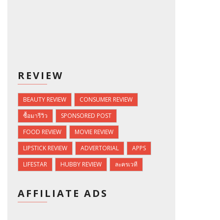
REVIEW
BEAUTY REVIEW
CONSUMER REVIEW
ซื้อมารีวิว
SPONSORED POST
FOOD REVIEW
MOVIE REVIEW
LIPSTICK REVIEW
ADVERTORIAL
APPS
LIFESTAR
HUBBY REVIEW
ละครเวที
AFFILIATE ADS