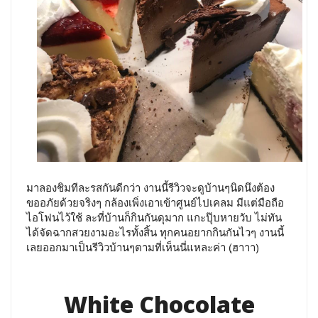
มาลองชิมทีละรสกันดีกว่า งานนี้รีวิวจะดูบ้านๆนิดนึงต้อง
ขออภัยด้วยจริงๆ กล้องเพิ่งเอาเข้าศูนย์ไปเคลม มีแต่มือถือ
ไอโฟนไว้ใช้ ละที่บ้านก็กินกันดุมาก แกะปุ๊บหายวับ ไม่ทัน
ได้จัดฉากสวยงามอะไรทั้งสิ้น ทุกคนอยากกินกันไวๆ งานนี้
เลยออกมาเป็นรีวิวบ้านๆตามที่เห็นนี่แหละค่า (ฺฮาาา)
White Chocolate