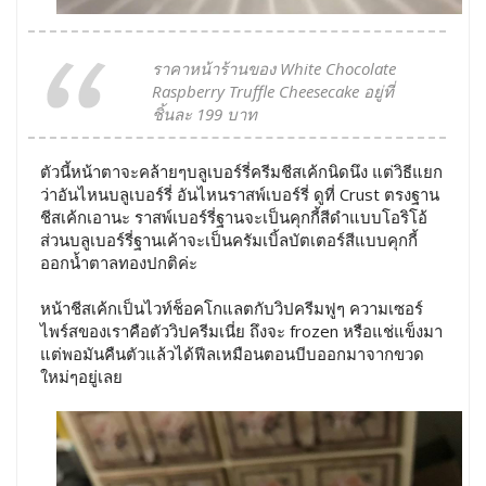
ราคาหน้าร้านของ White Chocolate
Raspberry Truffle Cheesecake อยู่ที่
ชิ้นละ 199 บาท
ตัวนี้หน้าตาจะคล้ายๆบลูเบอร์รี่ครีมชีสเค้กนิดนึง แต่วิธีแยก
ว่าอันไหนบลูเบอร์รี่ อันไหนราสพ์เบอร์รี่ ดูที่ Crust ตรงฐาน
ชีสเค้กเอานะ ราสพ์เบอร์รี่ฐานจะเป็นคุกกี้สีดำแบบโอริโอ้
ส่วนบลูเบอร์รี่ฐานเค้าจะเป็นครัมเบิ้ลบัตเตอร์สีแบบคุกกี้
ออกน้ำตาลทองปกติค่ะ
หน้าชีสเค้กเป็นไวท์ช็อคโกแลตกับวิปครีมฟูๆ ความเซอร์
ไพร์สของเราคือตัววิปครีมเนี่ย ถึงจะ frozen หรือแช่แข็งมา
แต่พอมันคืนตัวแล้วได้ฟีลเหมือนตอนบีบออกมาจากขวด
ใหม่ๆอยู่เลย