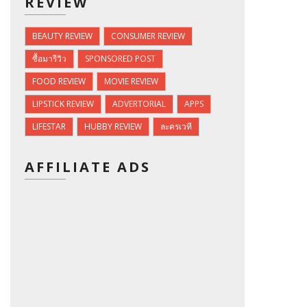
REVIEW
BEAUTY REVIEW
CONSUMER REVIEW
ซื้อมารีวิว
SPONSORED POST
FOOD REVIEW
MOVIE REVIEW
LIPSTICK REVIEW
ADVERTORIAL
APPS
LIFESTAR
HUBBY REVIEW
ละครเวที
AFFILIATE ADS