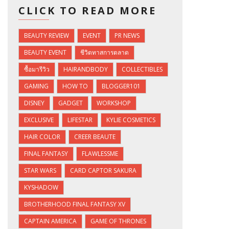
CLICK TO READ MORE
BEAUTY REVIEW
EVENT
PR NEWS
BEAUTY EVENT
ชีวิตทาสการตลาด
ซื้อมารีวิว
HAIRANDBODY
COLLECTIBLES
GAMING
HOW TO
BLOGGER101
DISNEY
GADGET
WORKSHOP
EXCLUSIVE
LIFESTAR
KYLIE COSMETICS
HAIR COLOR
CREER BEAUTE
FINAL FANTASY
FLAWLESSME
STAR WARS
CARD CAPTOR SAKURA
KYSHADOW
BROTHERHOOD FINAL FANTASY XV
CAPTAIN AMERICA
GAME OF THRONES