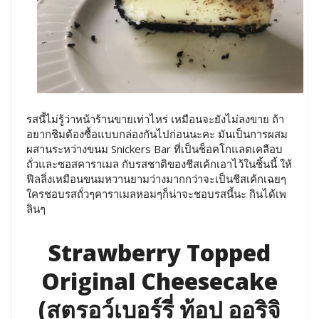
รสนี้ไม่รู้ว่าหน้าร้านขายเท่าไหร่ เหมือนจะยังไม่ลงขาย ถ้า
อยากชิมต้องซื้อแบบกล่องกันไปก่อนนะคะ มันเป็นการผสม
ผสานระหว่างขนม Snickers Bar ที่เป็นช็อคโกแลตเคลือบ
ถั่วและซอสคาราเมล กับรสชาติของชีสเค้กเอาไว้ในชิ้นนี้ ให้
ฟีลลิ่งเหมือนขนมหวานยามว่างมากกว่าจะเป็นชีสเค้กเฉยๆ
ใครชอบรสถั่วๆคาราเมลหอมๆก็น่าจะชอบรสนี้นะ กินได้เพ
ลินๆ
Strawberry Topped
Original Cheesecake
(สตรอว์เบอร์รี่ ท้อป ออริจิ