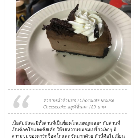
ราคาหน้าร้านของ Chocolate Mouse
Cheesecake อยู่ที่ชิ้นละ 189 บาท
เนื้อสัมผัสจะมีทั้งส่วนที่เป็นช็อคโกแลตมูสเฉยๆ กับส่วนที่
เป็นช็อคโกแลตชีสเค้ก ให้รสหวานขมอมเปรี้ยวเล็กๆ มี
ความขมของดาร์กช็อคโกแลตชัดมากด้วย ตัวนี้คือไม่เลี่ยน