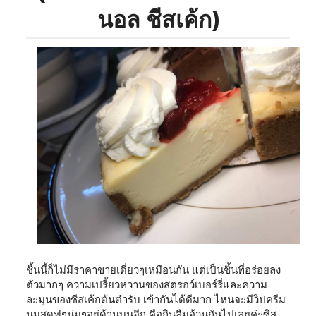
นอล ชีสเค้ก)
ชิ้นนี้ก็ไม่มีราคาขายเดี่ยวๆเหมือนกัน แต่เป็นชิ้นที่อร่อยลง
ตัวมากๆ ความเปรี้ยวหวานของสตรอว์เบอร์รี่และความ
ละมุนของชีสเค้กต้นตำรับ เข้ากันได้ดีมาก ไหนจะมีวิปครีม
นมสดฟูๆนุ่มๆอยู่ด้านบนอีก คือกินลืมอ้วนกันไปเลยค่ะซิส