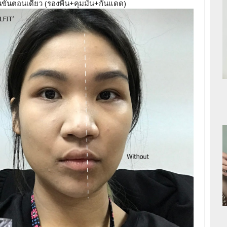
ั้นตอนเดียว (รองพื้น+คุมมัน+กันแดด)