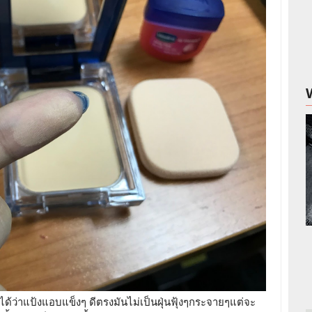
้สึกได้ว่าแป้งแอบแข็งๆ ดีตรงมันไม่เป็นฝุ่นฟุ้งๆกระจายๆแต่จะ