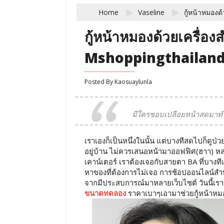
Home
Vaseline
กู้หน้าหมอง
กู้หน้าหมองด้วยเครื
Mshoppingthailan
Posted By
Kaosuaylunla
มีใครชอบเปลือยหน้าสดมาท
เราเองก็เป็นหนึ่งในนั้น แต่บางทีสดไปก็ดูป
อยู่บ้าน ไม่ควรเสนอหน้ามาออฟฟิศ(ฮาา) หล
เคาน์เตอร์ เราต้องเจอกับสายตา BA ที่บางท
หาของที่ต้องการไม่เจอ การช้อปออนไลน์สำหร
จากมีประสบการณ์มาหลายเว็บไซต์ วันนี้เร
ขนาดทดลอง
ราคาเบาๆเอามาช่วยกู้หน้าหมอ