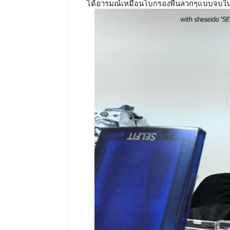
ได้อารมณ์เหมือนโบกรองพื้นลวกๆแบบจบในข