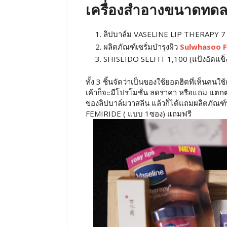
เครื่องสำอางขนาดทดลองท
ลิปบาล์ม VASELINE LIP THERAPY 7 G 
ผลิตภัณฑ์เซรั่มบำรุงผิว
Sulwhasoo F
SHISEIDO SELFIT 1,100 (แป้งอัดแข็
ทั้ง 3 ชิ้นจัดว่าเป็นของใช้ยอดฮิตที่เห็นค
เค้าก็จะมีโปรโมชั่น ลดราคา หรือแถม แตกต่
ของลิปบาล์มวาสลีน แล้วก็ได้แถมผลิตภัณฑ์
FEMIRIDE ( แบบ 1ซอง) แถมฟรี