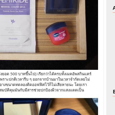
ถึงยอด 500 บาทขึ้นไป) เรียกว่าได้ครบทั้งเมคอัพสกินแคร์
เพราะปกติเวลารีบ ๆ ออกจากบ้านมาในเวลาจำกัดเลยไม่
สำอางขนาดทดลองติดออฟฟิศไว้ก็ไม่เสียหายนะ โดยเรา
ุณสมบัติคุมมันกับมีสารช่วยปกป้องผิวจากแสงแดดเป็น