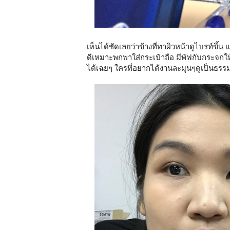
เห็นได้ชัดเลยว่าข้างที่ทาผิวหน้าดูไบรท์ขึ
ดีเหมาะพกพาใส่กระเป๋าถือ มีพัฟกับกระจกใ
ได้เฉยๆ ใครที่อยากได้งานละมุนๆดูเป็นธรร