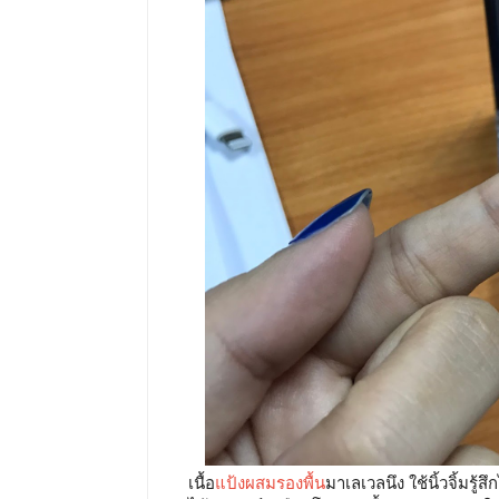
เนื้อ
แป้งผสมรองพื้น
มาเลเวลนึง ใช้นิ้วจิ้มรู