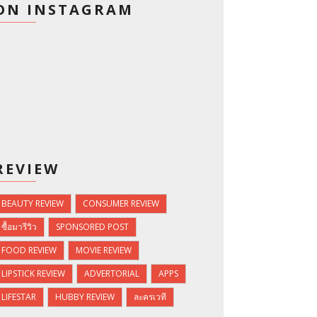
ON INSTAGRAM
REVIEW
BEAUTY REVIEW
CONSUMER REVIEW
ซื้อมารีวิว
SPONSORED POST
FOOD REVIEW
MOVIE REVIEW
LIPSTICK REVIEW
ADVERTORIAL
APPS
LIFESTAR
HUBBY REVIEW
ละครเวที