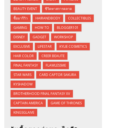
BEAUTY EVENT
ชีวิตทาสการตลาด
ซื้อมารีวิว
HAIRANDBODY
COLLECTIBLES
GAMING
HOW TO
BLOGGER101
DISNEY
GADGET
WORKSHOP
EXCLUSIVE
LIFESTAR
KYLIE COSMETICS
HAIR COLOR
CREER BEAUTE
FINAL FANTASY
FLAWLESSME
STAR WARS
CARD CAPTOR SAKURA
KYSHADOW
BROTHERHOOD FINAL FANTASY XV
CAPTAIN AMERICA
GAME OF THRONES
KINGSGLAIVE