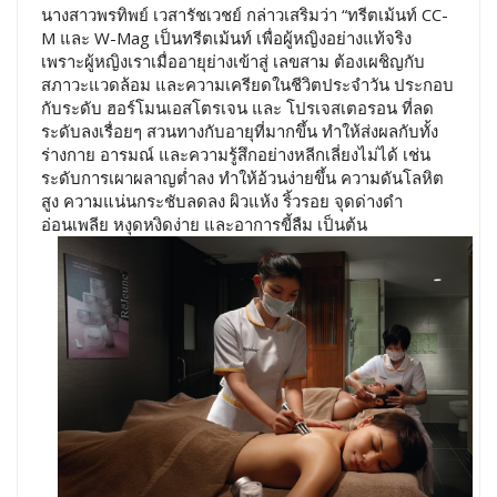
นางสาวพรทิพย์ เวสารัชเวชย์ กล่าวเสริมว่า “ทรีตเม้นท์ CC-
M และ W-Mag เป็นทรีตเม้นท์ เพื่อผู้หญิงอย่างแท้จริง
เพราะผู้หญิงเราเมื่ออายุย่างเข้าสู่ เลขสาม ต้องเผชิญกับ
สภาวะแวดล้อม และความเครียดในชีวิตประจำวัน ประกอบ
กับระดับ ฮอร์โมนเอสโตรเจน และ โปรเจสเตอรอน ที่ลด
ระดับลงเรื่อยๆ สวนทางกับอายุที่มากขึ้น ทำให้ส่งผลกับทั้ง
ร่างกาย อารมณ์ และความรู้สึกอย่างหลีกเลี่ยงไม่ได้ เช่น
ระดับการเผาผลาญต่ำลง ทำให้อ้วนง่ายขึ้น ความดันโลหิต
สูง ความแน่นกระชับลดลง ผิวแห้ง ริ้วรอย จุดด่างดำ
อ่อนเพลีย หงุดหงิดง่าย และอาการขี้ลืม เป็นต้น