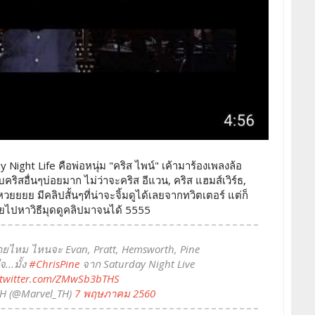
 Night Life คือพ่อหนุ่ม "คริส ไพน์" เค้ามาร้องเพลงล้อ
ิสอื่นๆบ่อยมาก ไม่ว่าจะคริส อีแวน, คริส แฮมส์เวิร์ธ,
หวยยยย มีคลิปสั้นๆที่น่าจะจิ้มดูได้เลยจากทวิตเตอร์ แต่ก็
เลยไปหาวิธีมุดดูคลิปมาจนได้ 5555
ลายไหม ไหนจะ Evan, Pratt, Hemsworth, Pine
...มั้ง
#ChrisPine
จาก Saturday Night Live
.twitter.com/ZMwSb3bTHS
H (@Marvel_TH)
7 พฤษภาคม 2560