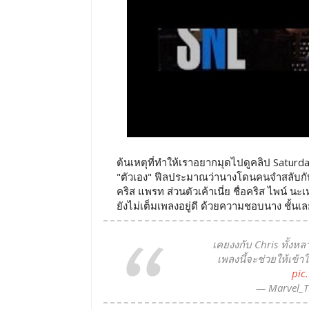
ต้นเหตุที่ทำให้เราอยากมุดไปดูคลิป Saturday
"ตัวเอง" ฟีลประมาณว่านางโดนคนจำสลับกับคร
คริส แพรท ส่วนตัวเค้าเนี่ย ชื่อคริส ไพน์ นะเ
ยังไม่เต็มเพลงอยู่ดี ด้วยความชอบนาง ชั้น
เคยงงกับ Chris ทั้งห
เพลงนี้จะช่วยให้เข้าใจ
pic
— Marvel_T