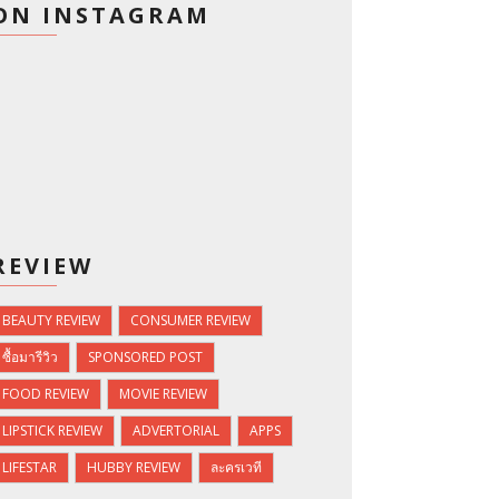
ON INSTAGRAM
REVIEW
BEAUTY REVIEW
CONSUMER REVIEW
ซื้อมารีวิว
SPONSORED POST
FOOD REVIEW
MOVIE REVIEW
LIPSTICK REVIEW
ADVERTORIAL
APPS
LIFESTAR
HUBBY REVIEW
ละครเวที