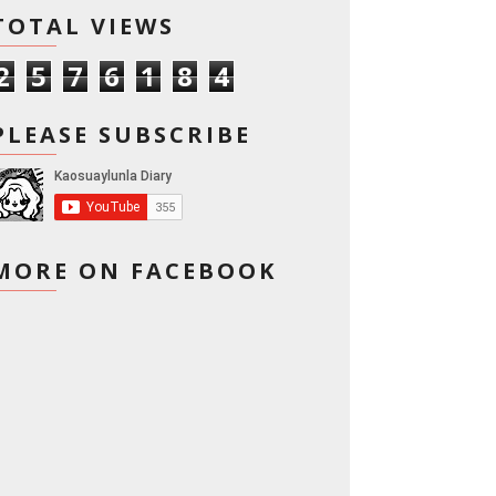
TOTAL VIEWS
2
5
7
6
1
8
4
PLEASE SUBSCRIBE
MORE ON FACEBOOK