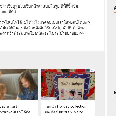
เว็บยูทูปไปเว็บหน้าตาแบบในรูป ทีนี้ก็จิ้มปุ่ม
ยย ดี๊ดีย์
ที่ไหนใช้ได้ไม่ได้ยังไงมาคอมเม้นเล่าให้ฟังกันได้นะ ที่
โน้ตให้ตัวเองเผื่อวันหลังลืมวิธีมุดไปดูคลิปที่เค้าห้าม
ังว่าทริกนี้จะมีประโยชน์นะฮะ ไปละ บ๊ายบายยย ^^
องเล่นเสริม
แนะนำ Holiday collection
รสำหรับเด็ก ได้ทั้ง
ของคีลส์ Kiehl's x Maïté