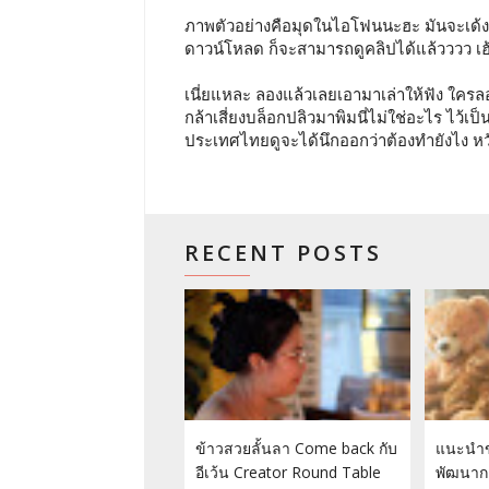
ภาพตัวอย่างคือมุดในไอโฟนนะฮะ มันจะเด้งจาก
ดาวน์โหลด ก็จะสามารถดูคลิปได้แล้วววว เฮ้ย
เนี่ยแหละ ลองแล้วเลยเอามาเล่าให้ฟัง ใครลอง
กล้าเสี่ยงบล็อกปลิวมาพิมนี่ไม่ใช่อะไร ไว้เป็น
ประเทศไทยดูจะได้นึกออกว่าต้องทำยังไง หว
RECENT POSTS
ข้าวสวยลั้นลา Come back กับ
แนะนำข
อีเว้น Creator Round Table
พัฒนากา