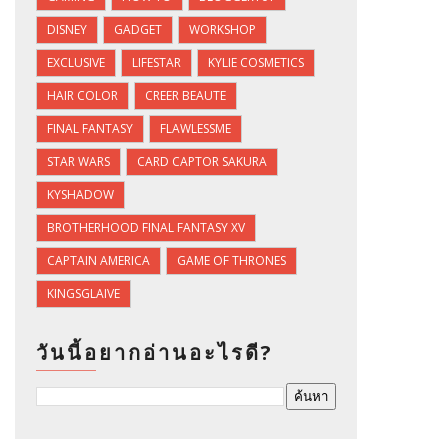
DISNEY
GADGET
WORKSHOP
EXCLUSIVE
LIFESTAR
KYLIE COSMETICS
HAIR COLOR
CREER BEAUTE
FINAL FANTASY
FLAWLESSME
STAR WARS
CARD CAPTOR SAKURA
KYSHADOW
BROTHERHOOD FINAL FANTASY XV
CAPTAIN AMERICA
GAME OF THRONES
KINGSGLAIVE
วันนี้อยากอ่านอะไรดี?