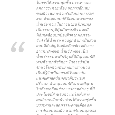
ในการให้ความชุ่มชื้น บรรเทาและ
ลดการระคายเคือง ลดการอักเสบ
ของผิว เหมาะสำหรับผิวบอบบางแพ้
ง่าย ด้วยคุณสมบัติพิเศษเฉพาะของ
น้ำแร่อาเวน ในการช่วยปรับสมดุล
เพิ่มระบบภูมิคุ้มกันของผิว และมี
ฟิล์มเคลือบปกป้องผิวจากมลภาวะ
จึงทำให้น้ำแร่อาเวนถูกนำมาเป็นส่วน
ผสมที่สำคัญในผลิตภัณฑ์เวชสำอาง
อาเวน (Avène) น้ำแร่ Avène เป็น
น้ำแร่ธรรมชาติบริสุทธิ์ที่มีคุณสมบัติ
ทางด้านเภสัชวิทยา ในการบำบัด
รักษาโรคผิวหนังมาอย่างยาวนาน
เป็นที่รู้จักเป็นอย่างดีในสถาบัน
แพทยศาสตร์แห่งชาติประเทศ
ฝรั่งเศส ด้วยคุณสมบัติเฉพาะที่อุดม
ไปด้วยเกลือแร่และแร่ธาตุต่าง ๆ ที่มี
ประโยชน์สำหรับผิว แต่ไม่ทิ้งสาร
ตกค้างบนใบหน้า ช่วยให้ความชุ่มชื้น
บรรเทาและลดการระคายเคือง ลด
การอักเสบของผิว ช่วยปรับสมดุลของ