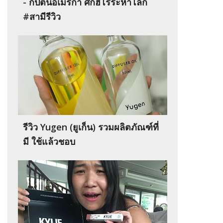
- กัปตันอเมริกา ศึกฮีโร่ระห่ำโลก
#สามีรีวิว
รีวิว Yugen (ยูเก็น) รวมผลิตภัณฑ์ที่
มี ใช้แล้วชอบ