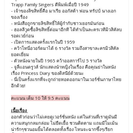
Trapp Family Singers ตีพิมพ์เมื่อปี 1949
- เจ้าของลิขสิทธิ์คือ มาเรีย ออกัสต้า ฟอน ทรัปป์ นางเอก
ของเรื่อง
- หนังสือถูกขายลิขสิทธิ์ให้ผู้กำกับชาวเยอรมันก่อน
- ฮอลลีวูดซื้อลิขสิทธิ์ต่อมาอีกที ได้ทำเป็นละครเวทีมิวสิคัลบ
รอดเวย์ก่อน
- เปิดการแสดงครั้งแรกในปี 1959
- คว้าโทนี่อวอร์ดมาได้ 6 รางวัล รวมถึงสาขาละครมิวสิคัล
ยอดเยี่ยม
- ตัวหนังฉายในปี 1965 คว้าออสการ์ไป 5 รางวัล
- จูลี่แอนดรูวส์ นักแสดงนำหญิงในเรื่อง คือคุณย่าในหนัง
เรื่อง Princess Diary ของดิสนีย์ด้วยนะ
- นี่เป็นครั้งแรกที่จะถูกถ่ายทอดออกมาในเวอร์ชั่นภาษาไทย
อีกด้วย!
คะแนน เต็ม 10 ให้ 9.5 คะแนน
เนื้อเรื่อง
ออกตัวก่อนว่าไม่เคยดูเวอร์ชั่นหนัง แต่ในส่วนที่เราดูมันมี
ความสนุกกลมกล่อม ไม่ยืดเยื้อ ชวนติดตาม แถมมีโมเม้น
น่ารักๆชวนอมยิ้มได้ตลอดทั้งเรื่อง ไหนจะฉากซึ้งๆเรียก