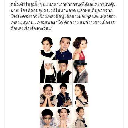
ตีตั๋วเข้าไปดูมั๊ย ขุ่นแม่กล้าเอาหัวการันตีได้เลยค่ะว่ามันคุ้ม
มาก! ใครที่ชอบละครเวทีไม่น่าพลาด แล้วพอเดินออกจาก
โรงละครมาก็จะร้องเพลงติดหูได้อย่างน้อยๆคนละเพลงสอง
เพลงแน่นอน... //ฮัมเพลง "โด่ คือกวาง แม่กวางย่างเยื้อง เร
คือแสงเรื่อเรืองตะวัน..."