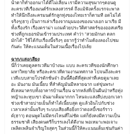
น้ำตาก็ทำออกมาได้ดีไม่เลี่ยน เรามีความสุขมากๆตอนดู
ละครเวทีเรื่องมนต์รักเพลงสวรรค์ ถึงแม้ฟังครั้งแรกจะพาล
ทำให้นึกถึงละครมนต์รักลูกทุ่งของไทยเราก็ตามที อดไม่ได้
จริงๆ(ฮา) เป็นการเล่าเรื่องจากมุมมองของนางเอก มาเรีย มี
ทั้งเรื่องรัก เรื่องดราม่า แถมด้วยประวัติศาสตร์ของออสเตรีย
ช่วงที่ถูกเยอรมันเข้ารวมประเทศ คำว่า "สวยมักนก ตลก
มักได้" ใช้ได้กับเรื่องนี้จริงๆ อยากรู้ว่าทำไมต้องลองไปชม
กันค่ะ ให้คะแนนเต็มในส่วนเนื้อเรื่องไปเล้ย
ฉาก/แสง/เสียง
นี่ก็ว่าเคยดูลครเวทีมาบ้างนะ แบบ ละครเวทีของนักศึกษา
มหาวิทยาลัย หรือละครเวทีตามงานเทศกาล ไปจนถึงละคร
เวทีแบบสายโปรดักชั่นจ๋า อันนี้คือดีที่สุดเท่าที่เคยดูมาเลย
อะ มันงาม มันเนี้ยบ ที่สำคัญมันมีหลายฉาก แต่ขุ่นพระ!
ดีเทลมาครบทั้งอาคารบ้านเรื้อน ฉากหลังที่เป็นผืนป่าหรือทุ่ง
หญ้าและหุบเขา มันมาเต็มมากกก ไหนจะแสงสีบ่งบอกเวลา
ช่วงเช้าสายบ่ายเย็นก็ทำได้เนี้ยบสุด ดูแล้วอินไปกับช่วง
เวลาเหล่านั้นจริงๆ ระบบเสียงคือยิ่งกว่าดอลบี้เซอร์ราว
ด์(ฮาา) ตอนพูดไม่มีตรงไหนที่ไม่ชัด แต่ก็ยังคงมีความเป็น
ธรรมชาติ เสียงดนตรีก็บรรเลงได้ดีงาม พอเหมาะพอเจาะ
เพลิดเพลินจำเริญใจสุดๆ ในส่วนนี้ก็ให้คะแนนเต็มเช่นกันค่า