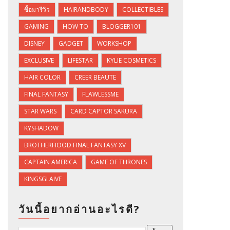
ซื้อมารีวิว
HAIRANDBODY
COLLECTIBLES
GAMING
HOW TO
BLOGGER101
DISNEY
GADGET
WORKSHOP
EXCLUSIVE
LIFESTAR
KYLIE COSMETICS
HAIR COLOR
CREER BEAUTE
FINAL FANTASY
FLAWLESSME
STAR WARS
CARD CAPTOR SAKURA
KYSHADOW
BROTHERHOOD FINAL FANTASY XV
CAPTAIN AMERICA
GAME OF THRONES
KINGSGLAIVE
วันนี้อยากอ่านอะไรดี?