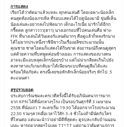
การแสดง
เรียกได้ว่าคัดมาแล้วแหละ ทุกคนเล่นดี โดยเฉพาะน้องเล็ก
คนสุดท้องน้องเกรเทิล ที่รอบแสดงได้ไปดูน้องมามิ ขุ่นพี่เห็น
น้องเล่นละอยากลงไปฟัดมาก เด็กอะไรเนี่ย น่ารักได้อีกก
กรี๊ดดด ลูกสาวววว(ฮาา) นางเอกรอบที่ไปคนเล่นคือ ฟาง-
FFK ที่นางเล่นได้วันเดอร์แลนด์มากๆ คือดูแล้วก็หลงรักนาง
ได้ไม่ยากประหนึ่งราชินีขาวในเรื่องอลิซประมาณนั้น
คุณชาย ชาตโยดมก็แสดงได้กินขาด ส่งอารมณ์ถึงคนดูสุดๆ
แต่ด้วยความที่บทพูดค่อนข้างเยอะ การแสดงของบางคน
อาจจะมีแอบหลุดเล็กๆน้อยๆบ้าง แต่ไม่น่าเกลียดเกินไปยัง
คงหาทางแก้เกมกลับมาได้เนียนๆแบบที่คนดูลืมได้และ
พร้อมให้อภัยค่ะ ตรงนี้เลยขอหักสักเล็กน้อยจริงๆ หักไป .5
คะแนนค่า
สรุปรวบยอด
ประสบการ์ณชมละครเวทีครั้งนี้ได้รับอภินันทนาการมาก
จาก KPN ได้ที่นั่งกลางๆโรง เป็นรอบวันศุกร์ที่ 3 เมษายน
2558 ที่นั่งแถว T ละครเริ่ม 19.30 ได้ออกจากโรงประมาณ
22.30 รวมๆควรเผื่อเวลาไว้สัก 3-4 ชั่วโมงถ้ามีนัดกับใคร
ที่ไหนต่อ แต่แนะนำว่าอย่ามีดีที่สุดค่ะ ดูจบละกลับบ้านนอน
เถอะ หารถยากสุดๆไปเลย TT^TT แต่ถามว่าคุ้มค่าแก่การ