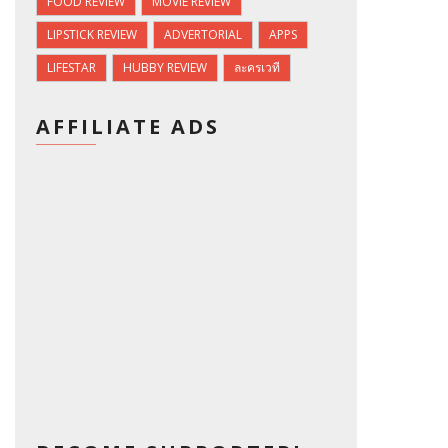
FOOD REVIEW
MOVIE REVIEW
LIPSTICK REVIEW
ADVERTORIAL
APPS
LIFESTAR
HUBBY REVIEW
ละครเวที
AFFILIATE ADS